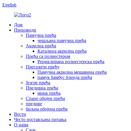
English
Дом
Производи
Памучна пређа
чешљана памучна пређа
Акрилна пређа
Каталица акрилна пређа
Пређа са полиестером
Рециклирана полиестерска пређа
Прегазити пређу
Памучна акрилна мешавина пређа
памук бамбус бленда пређа
Језгре пређа
Предивна пређа
минк пређа
Спаце обојен пређа
предиве
биљна обојена пређа
Вести
Често постављана питања
О нама
Схов