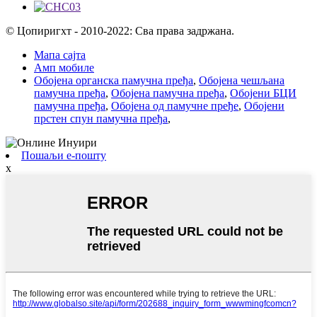
© Цопиригхт - 2010-2022: Сва права задржана.
Мапа сајта
Амп мобиле
Обојена органска памучна пређа
,
Обојена чешљана
памучна пређа
,
Обојена памучна пређа
,
Обојени БЦИ
памучна пређа
,
Обојена од памучне пређе
,
Обојени
прстен спун памучна пређа
,
Пошаљи е-пошту
x