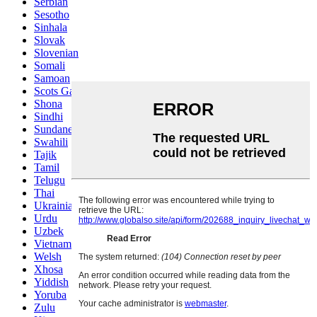
Serbian
Sesotho
Sinhala
Slovak
Slovenian
Somali
Samoan
Scots Gaelic
Shona
Sindhi
Sundanese
Swahili
Tajik
Tamil
Telugu
Thai
Ukrainian
Urdu
Uzbek
Vietnamese
Welsh
Xhosa
Yiddish
Yoruba
Zulu